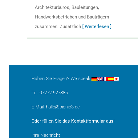
Architekturbüros, Bauleitungen,
Handwerksbetrieben und Bauträgern
zusammen. Zusätzlich
[ Weiterlesen ]
Haben Sie Fragen? We speak
Tel: 07272-927385
E-Mail:
hallo@bionic3.de
Oder füllen Sie das Kontaktformular aus!
Ihre Nachricht