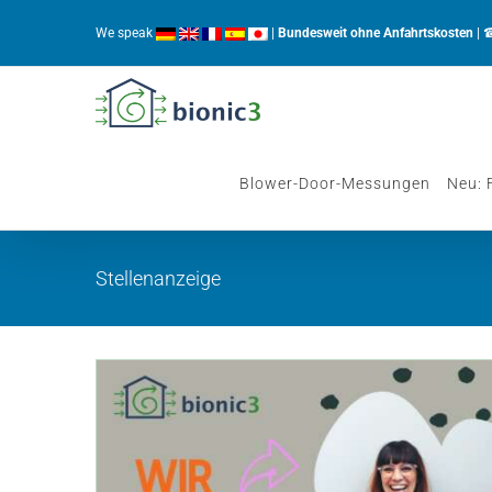
Zum
We speak
|
Bundesweit ohne Anfahrtskosten
| 
Inhalt
springen
Blower-Door-Messungen
Neu: 
Stellenanzeige