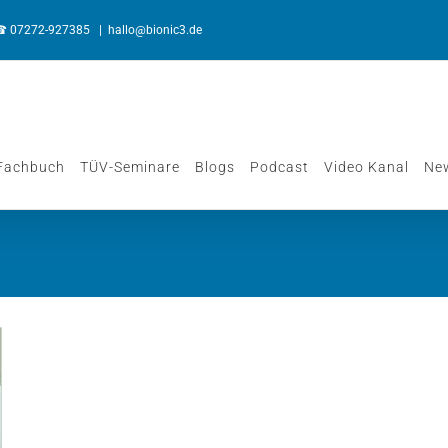
☎︎
07272-927385
|
hallo@bionic3.de
Fachbuch
TÜV-Seminare
Blogs
Podcast
Video Kanal
New