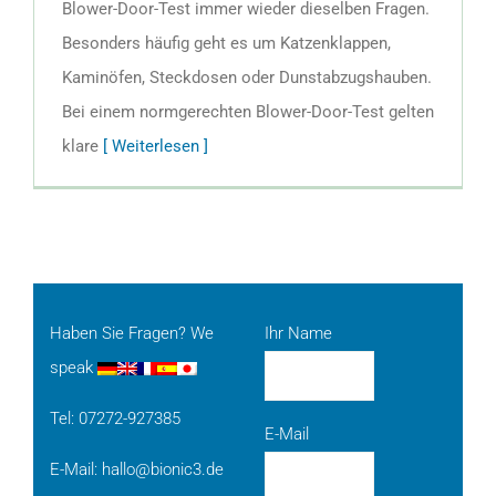
Blower-Door-Test immer wieder dieselben Fragen.
Besonders häufig geht es um Katzenklappen,
Kaminöfen, Steckdosen oder Dunstabzugshauben.
Bei einem normgerechten Blower-Door-Test gelten
klare
[ Weiterlesen ]
Haben Sie Fragen? We
Ihr Name
speak
Tel: 07272-927385
E-Mail
E-Mail:
hallo@bionic3.de