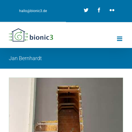
Zum
Twitter
Facebook
Flickr
hallo@bionic3.de
Inhalt
springen
Jan Bernhardt