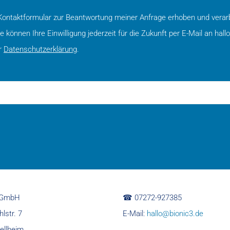
ntaktformular zur Beantwortung meiner Anfrage erhoben und verarb
können Ihre Einwilligung jederzeit für die Zukunft per E-Mail an hall
r
Datenschutzerklärung
.
3 GmbH
☎︎ 07272-927385
lstr. 7
E-Mail:
hallo@bionic3.de
ellheim