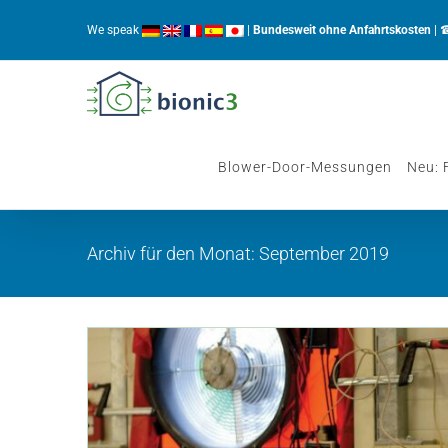
Zum
We speak
|
Bundesweit ohne Anfahrtskosten
| 
Inhalt
springen
Blower-Door-Messungen
Neu: 
Archiv für den Monat:
September 2019