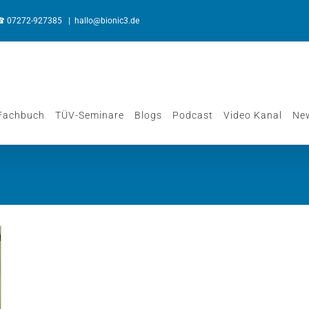
☎︎
07272-927385
|
hallo@bionic3.de
Fachbuch
TÜV-Seminare
Blogs
Podcast
Video Kanal
New